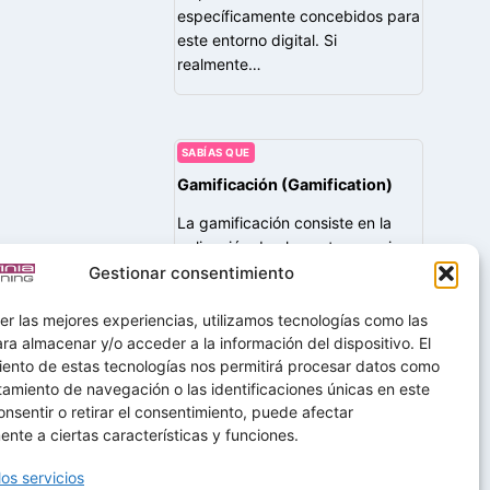
específicamente concebidos para
este entorno digital. Si
realmente…
SABÍAS QUE
Gamificación (Gamification)
La gamificación consiste en la
aplicación de elementos propios
de los juegos —como puntos,
Gestionar consentimiento
niveles, insignias, rankings,
desafíos o recompensas— en
er las mejores experiencias, utilizamos tecnologías como las
contextos no lúdicos, como la
ra almacenar y/o acceder a la información del dispositivo. El
iento de estas tecnologías nos permitirá procesar datos como
educación o la formación…
amiento de navegación o las identificaciones únicas en este
consentir o retirar el consentimiento, puede afectar
nte a ciertas características y funciones.
los servicios