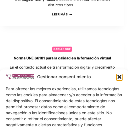
0
distintos tipos…
8
1
H
LEER MÁS
S
O
E
S
L
T
E
I
C
N
C
G
I
(
Ó
A
SABÍAS QUE
N
L
D
O
Norma UNE 66181 para la calidad en la formación virtual
E
J
P
A
En el contexto actual de transformación digital y crecimiento
E
M
R
sostenido de la formación online, garantizar la calidad de los
I
Gestionar consentimiento
S
E
cursos e-learning se ha convertido en una necesidad clave
O
N
para centros…
N
T
Para ofrecer las mejores experiencias, utilizamos tecnologías
A
O
N
LEER MÁS
L
como las cookies para almacenar y/o acceder a la información
W
O
E
del dispositivo. El consentimiento de estas tecnologías nos
R
B
M
permitirá procesar datos como el comportamiento de
)
A
navegación o las identificaciones únicas en este sitio. No
U
N
Buscar
consentir o retirar el consentimiento, puede afectar
Buscar
E
negativamente a ciertas características y funciones.
6