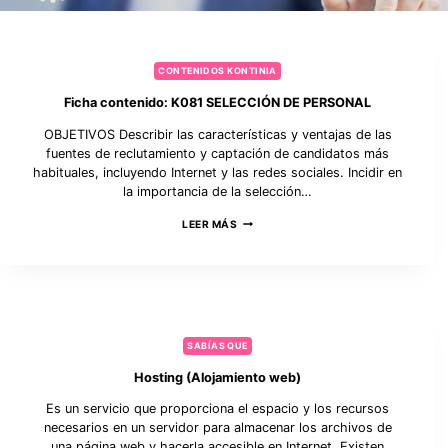
CONTENIDOS KONTINIA
Ficha contenido: K081 SELECCIÓN DE PERSONAL
OBJETIVOS Describir las características y ventajas de las
fuentes de reclutamiento y captación de candidatos más
habituales, incluyendo Internet y las redes sociales. Incidir en
la importancia de la selección…
F
LEER MÁS
I
C
H
A
C
O
N
T
SABÍAS QUE
E
N
Hosting (Alojamiento web)
I
D
Es un servicio que proporciona el espacio y los recursos
O
necesarios en un servidor para almacenar los archivos de
:
K
una página web y hacerla accesible en Internet. Existen