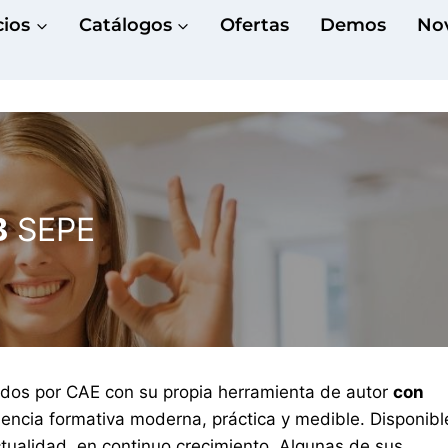
cios
Catálogos
Ofertas
Demos
No
B
SEPE
ados por CAE con su propia herramienta de autor
con
iencia formativa moderna, práctica y medible. Disponibl
tualidad, en continuo crecimiento. Algunas de sus