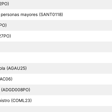
2PO)
as personas mayores (SANT0118)
3PO)
027PO)
ícola (AGAU25)
ENAC06)
es (ADGD008PO)
nistro (COML23)