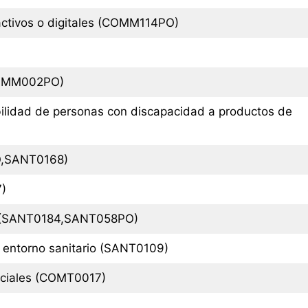
ractivos o digitales (COMM114PO)
 (COMM002PO)
bilidad de personas con discapacidad a productos de
PO,SANT0168)
7)
er (SANT0184,SANT058PO)
n entorno sanitario (SANT0109)
rciales (COMT0017)