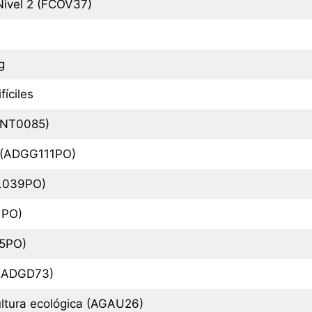
Nivel 2 (FCOV37)
g
íciles
ANT0085)
o (ADGG111PO)
ML039PO)
1PO)
45PO)
 (ADGD73)
ultura ecológica (AGAU26)