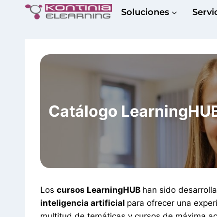
Saltar
Soluciones
Servi
al
contenido
Catálogo LearningHU
Los
cursos LearningHUB
han sido desarroll
inteligencia artificial
para ofrecer una exper
multitud de temáticas y cursos de máxima ac