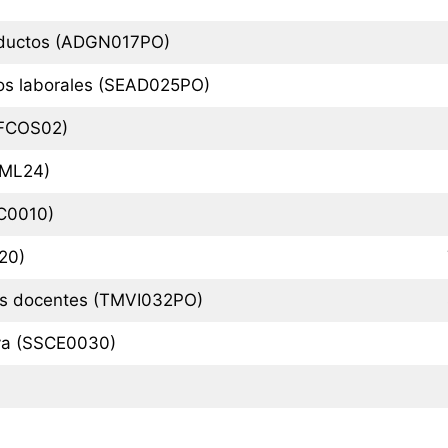
roductos (ADGN017PO)
gos laborales (SEAD025PO)
(FCOS02)
OML24)
EC0010)
20)
des docentes (TMVI032PO)
iva (SSCE0030)