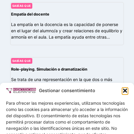
SABÍAS QUE
Empatía del docente
La empatía en la docencia es la capacidad de ponerse
en el lugar del alumno/a y crear relaciones de equilibrio y
armonía en el aula. La empatía ayuda entre otras…
SABÍAS QUE
Role-playing. Simulación o dramatización
Se trata de una representación en la que dos o más
personas interpretan roles o papeles de una situación de
Gestionar consentimiento
la vida real. Durante la interpretación se generan
emociones, que…
Para ofrecer las mejores experiencias, utilizamos tecnologías
como las cookies para almacenar y/o acceder a la información
del dispositivo. El consentimiento de estas tecnologías nos
permitirá procesar datos como el comportamiento de
navegación o las identificaciones únicas en este sitio. No