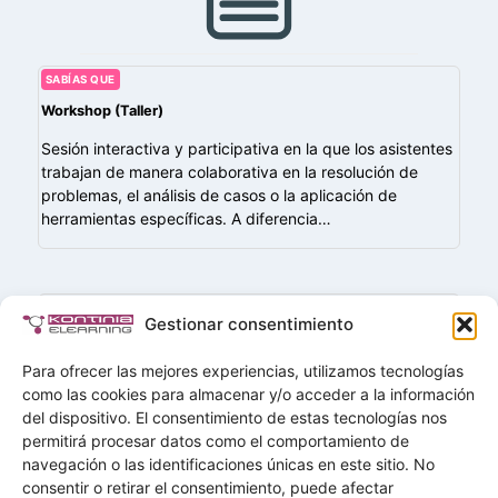
SABÍAS QUE
Workshop (Taller)
Sesión interactiva y participativa en la que los asistentes
trabajan de manera colaborativa en la resolución de
problemas, el análisis de casos o la aplicación de
herramientas específicas. A diferencia…
SABÍAS QUE
Gestionar consentimiento
¿Cómo atraer la atención del alumnado?
Para ofrecer las mejores experiencias, utilizamos tecnologías
Algunas de las estrategias que el/la docente puede
como las cookies para almacenar y/o acceder a la información
seguir a la hora de captar la atención de sus alumnos y
del dispositivo. El consentimiento de estas tecnologías nos
alumnas son:
permitirá procesar datos como el comportamiento de
navegación o las identificaciones únicas en este sitio. No
Buscar
consentir o retirar el consentimiento, puede afectar