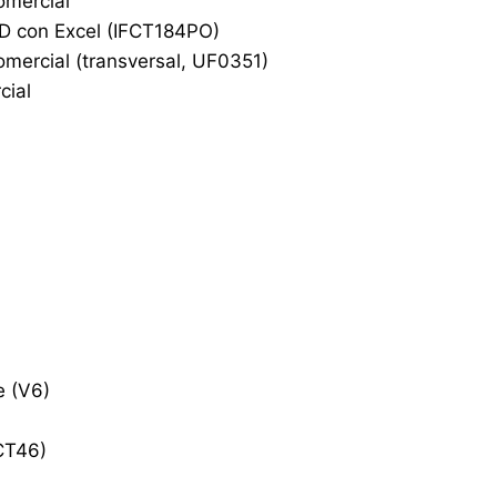
omercial
DD con Excel (IFCT184PO)
omercial (transversal, UF0351)
cial
e (V6)
CT46)