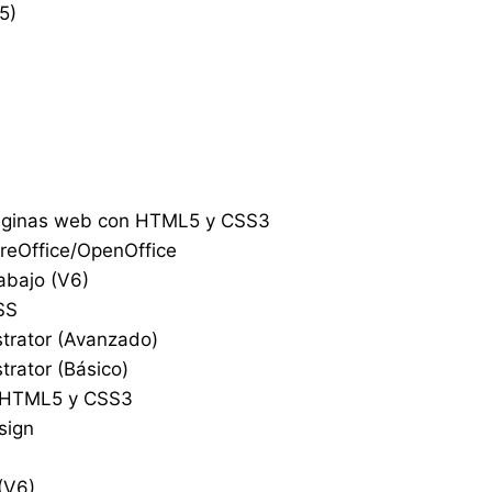
5)
páginas web con HTML5 y CSS3
breOffice/OpenOffice
rabajo (V6)
SS
strator (Avanzado)
trator (Básico)
, HTML5 y CSS3
sign
(V6)