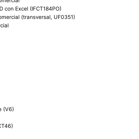
omercial
DD con Excel (IFCT184PO)
omercial (transversal, UF0351)
cial
e (V6)
CT46)