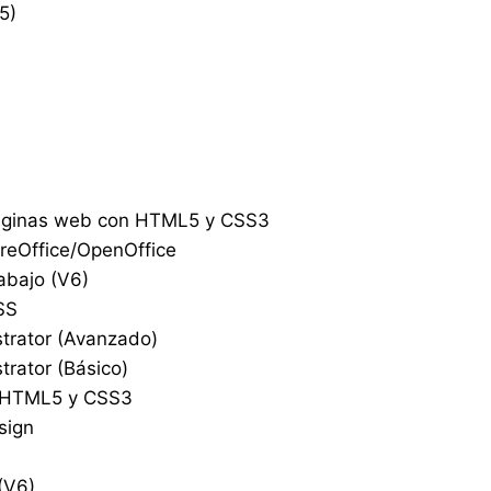
5)
páginas web con HTML5 y CSS3
breOffice/OpenOffice
rabajo (V6)
SS
strator (Avanzado)
trator (Básico)
, HTML5 y CSS3
sign
(V6)