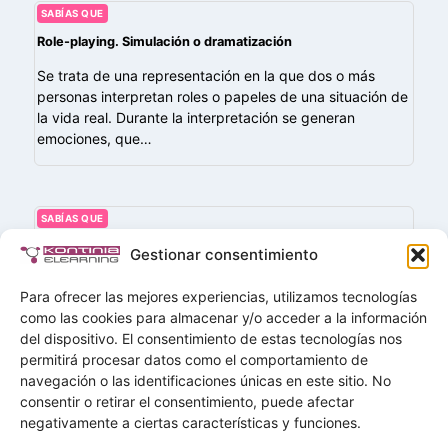
SABÍAS QUE
Role-playing. Simulación o dramatización
Se trata de una representación en la que dos o más
personas interpretan roles o papeles de una situación de
la vida real. Durante la interpretación se generan
emociones, que…
SABÍAS QUE
Moodle
Gestionar consentimiento
Moodle es una plataforma de aprendizaje (LMS,
Para ofrecer las mejores experiencias, utilizamos tecnologías
Learning Management System) de código abierto que
como las cookies para almacenar y/o acceder a la información
permite crear entornos virtuales para impartir formación
del dispositivo. El consentimiento de estas tecnologías nos
en línea. Es muy usada por universidades, centros de…
permitirá procesar datos como el comportamiento de
navegación o las identificaciones únicas en este sitio. No
Buscar
consentir o retirar el consentimiento, puede afectar
Buscar
negativamente a ciertas características y funciones.