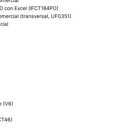
omercial
DD con Excel (IFCT184PO)
omercial (transversal, UF0351)
cial
e (V6)
CT46)