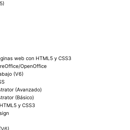
5)
páginas web con HTML5 y CSS3
breOffice/OpenOffice
rabajo (V6)
SS
strator (Avanzado)
trator (Básico)
, HTML5 y CSS3
sign
(V6)