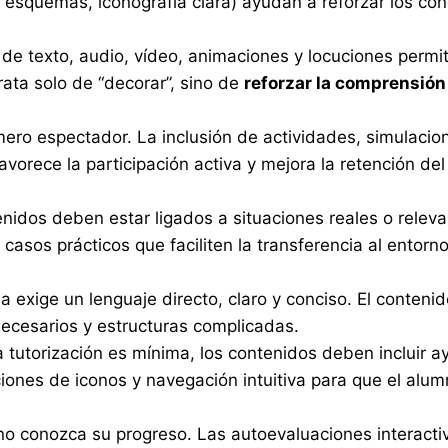
, esquemas, iconografía clara) ayudan a reforzar los co
 de texto, audio, vídeo, animaciones y locuciones permi
rata solo de “decorar”, sino de
reforzar la comprensión
mero espectador. La inclusión de actividades, simulacio
avorece la participación activa y mejora la retención del
enidos deben estar ligados a situaciones reales o relev
casos prácticos que faciliten la transferencia al entorn
la exige un lenguaje directo, claro y conciso. El conteni
nnecesarios y estructuras complicadas.
a tutorización es mínima, los contenidos deben incluir a
ciones de iconos y navegación intuitiva para que el alu
no conozca su progreso. Las autoevaluaciones interacti