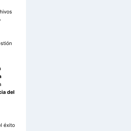
chivos
o
stión
a
a
a
ia del
l éxito