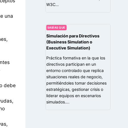
nceptos
W3C…
te una
SABÍAS QUE
Simulación para Directivos
nes,
(Business Simulation o
Executive Simulation)
Práctica formativa en la que los
antes
directivos participan en un
o
entorno controlado que replica
situaciones reales de negocio,
permitiéndoles tomar decisiones
do debe
estratégicas, gestionar crisis o
liderar equipos en escenarios
yudas,
simulados….
mno
vas,