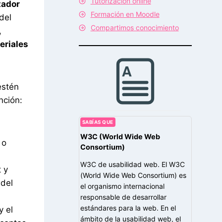
Tutorización online
itador
Formación en Moodle
del
Compartimos conocimiento
,
teriales
estén
nción:
SABÍAS QUE
W3C (World Wide Web
 o
Consortium)
W3C de usabilidad web. El W3C
 y
(World Wide Web Consortium) es
 del
el organismo internacional
responsable de desarrollar
estándares para la web. En el
y el
ámbito de la usabilidad web, el