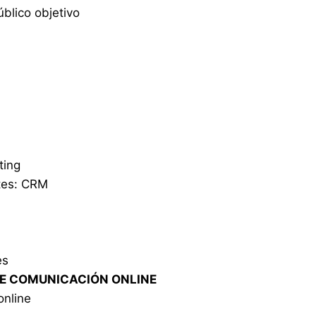
blico objetivo
eting
ntes: CRM
es
DE COMUNICACIÓN ONLINE
online