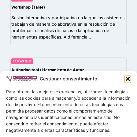
Workshop (Taller)
Sesión interactiva y participativa en la que los asistentes
trabajan de manera colaborativa en la resolución de
problemas, el análisis de casos o la aplicación de
herramientas específicas. A diferencia…
SABÍAS QUE
Authoring tool / Herramienta de Autor
Gestionar consentimiento
Son programas a instalar o plataformas en línea que
permiten crear contenidos digitales interactivos,
Para ofrecer las mejores experiencias, utilizamos tecnologías
especialmente utilizados en el ámbito del e-learning. Con
como las cookies para almacenar y/o acceder a la información
estas herramientas se pueden desarrollar cursos online,
del dispositivo. El consentimiento de estas tecnologías nos
presentaciones,…
permitirá procesar datos como el comportamiento de
navegación o las identificaciones únicas en este sitio. No
Buscar
consentir o retirar el consentimiento, puede afectar
Buscar
negativamente a ciertas características y funciones.