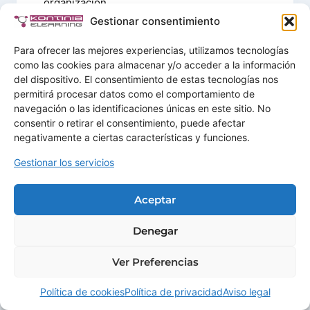
organización.
Reconocer errores frecuentes en la gestión de
Gestionar consentimiento
la motivación y proponer acciones más
coherentes, realistas y conectadas con el
Para ofrecer las mejores experiencias, utilizamos tecnologías
trabajo diario.
como las cookies para almacenar y/o acceder a la información
del dispositivo. El consentimiento de estas tecnologías nos
ÍNDICE DE CONTENIDOS
permitirá procesar datos como el comportamiento de
navegación o las identificaciones únicas en este sitio. No
1. CONCEPTOS BÁSICOS
consentir o retirar el consentimiento, puede afectar
1.1. ¿Qué es la motivación?
negativamente a ciertas características y funciones.
1.2. Motivación y satisfacción
Gestionar los servicios
1.3. La motivación hoy: de la cantidad a la
calidad
Aceptar
2. TEORÍAS Y MODELOS
2.1. Conexionismo y Taylorismo
Denegar
2.2. Escuela de las relaciones humanas
2.2.1. Elton Mayo
Ver Preferencias
2.2.2. Abraham Maslow
2.3. Teoría ERC de Alderfer
Política de cookies
Política de privacidad
Aviso legal
2.4. Teoría de motivación e higiene de