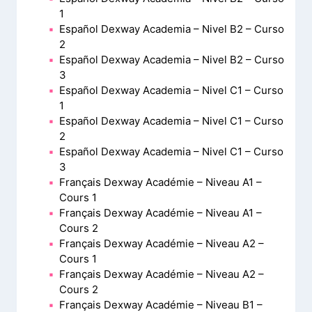
1
Español Dexway Academia – Nivel B2 – Curso
2
Español Dexway Academia – Nivel B2 – Curso
3
Español Dexway Academia – Nivel C1 – Curso
1
Español Dexway Academia – Nivel C1 – Curso
2
Español Dexway Academia – Nivel C1 – Curso
3
Français Dexway Académie – Niveau A1 –
Cours 1
Français Dexway Académie – Niveau A1 –
Cours 2
Français Dexway Académie – Niveau A2 –
Cours 1
Français Dexway Académie – Niveau A2 –
Cours 2
Français Dexway Académie – Niveau B1 –