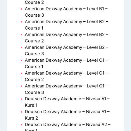
Course 2
American Dexway Academy – Level B1 –
Course 3
American Dexway Academy – Level B2 –
Course 1
American Dexway Academy – Level B2 –
Course 2
American Dexway Academy – Level B2 –
Course 3
American Dexway Academy – Level C1 –
Course 1
American Dexway Academy – Level C1 –
Course 2
American Dexway Academy – Level C1 –
Course 3
Deutsch Dexway Akademie – Niveau A1 –
Kurs 1
Deutsch Dexway Akademie – Niveau A1 –
Kurs 2
Deutsch Dexway Akademie – Niveau A2 –
Kurs 1