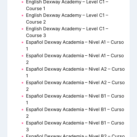
English Dexway Academy – Level C1 –
Course 1
English Dexway Academy – Level C1 –
Course 2
English Dexway Academy – Level C1 –
Course 3
Español Dexway Academia – Nivel A1 – Curso
1
Español Dexway Academia – Nivel A1 – Curso
2
Español Dexway Academia – Nivel A2 – Curso
1
Español Dexway Academia – Nivel A2 – Curso
2
Español Dexway Academia – Nivel B1 – Curso
1
Español Dexway Academia – Nivel B1 – Curso
2
Español Dexway Academia – Nivel B1 – Curso
3
Español Dexway Academia – Nivel B2 – Curso