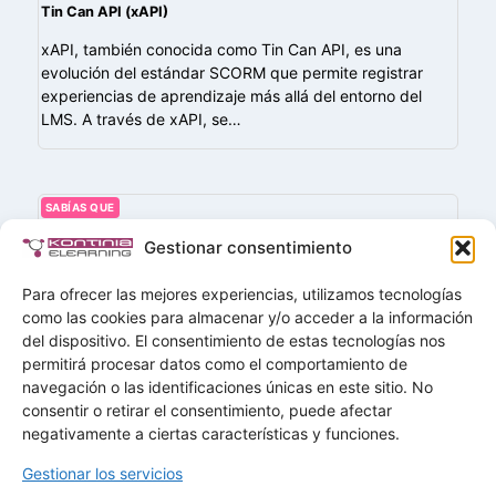
Tin Can API (xAPI)
xAPI, también conocida como Tin Can API, es una
evolución del estándar SCORM que permite registrar
experiencias de aprendizaje más allá del entorno del
LMS. A través de xAPI, se…
SABÍAS QUE
Role-playing. Simulación o dramatización
Gestionar consentimiento
Se trata de una representación en la que dos o más
Para ofrecer las mejores experiencias, utilizamos tecnologías
personas interpretan roles o papeles de una situación de
como las cookies para almacenar y/o acceder a la información
la vida real. Durante la interpretación se generan
del dispositivo. El consentimiento de estas tecnologías nos
emociones, que…
permitirá procesar datos como el comportamiento de
navegación o las identificaciones únicas en este sitio. No
Buscar
consentir o retirar el consentimiento, puede afectar
Buscar
negativamente a ciertas características y funciones.
Gestionar los servicios