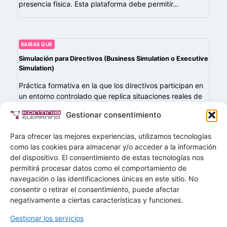
presencia física. Esta plataforma debe permitir…
SABÍAS QUE
Simulación para Directivos (Business Simulation o Executive
Simulation)
Práctica formativa en la que los directivos participan en
un entorno controlado que replica situaciones reales de
negocio, permitiéndoles tomar decisiones estratégicas,
Gestionar consentimiento
gestionar crisis o liderar equipos en escenarios
simulados….
Para ofrecer las mejores experiencias, utilizamos tecnologías
como las cookies para almacenar y/o acceder a la información
del dispositivo. El consentimiento de estas tecnologías nos
permitirá procesar datos como el comportamiento de
navegación o las identificaciones únicas en este sitio. No
Buscar
consentir o retirar el consentimiento, puede afectar
Buscar
negativamente a ciertas características y funciones.
Gestionar los servicios