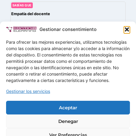
SABÍAS QUE
Empatía del docente
La empatía en la docencia es la capacidad de ponerse
Gestionar consentimiento
en el lugar del alumno/a y crear relaciones de equilibrio y
armonía en el aula. La empatía ayuda entre otras…
Para ofrecer las mejores experiencias, utilizamos tecnologías
como las cookies para almacenar y/o acceder a la información
del dispositivo. El consentimiento de estas tecnologías nos
permitirá procesar datos como el comportamiento de
navegación o las identificaciones únicas en este sitio. No
Buscar
consentir o retirar el consentimiento, puede afectar
Buscar
negativamente a ciertas características y funciones.
Gestionar los servicios
Home
Soluciones
Aceptar
Servicios
Demos
Ofertas
Mas+
Contactar
Denegar
Ver Preferencias