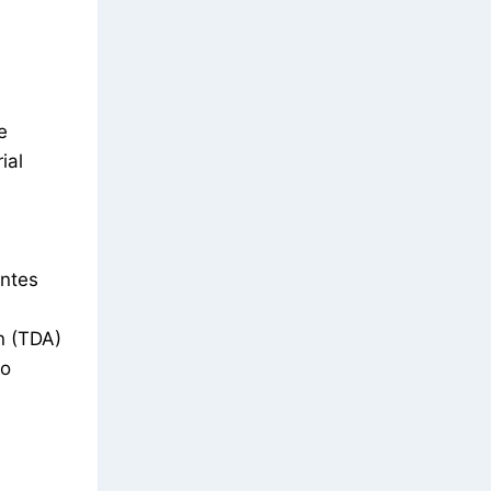
e
ial
entes
n (TDA)
ro