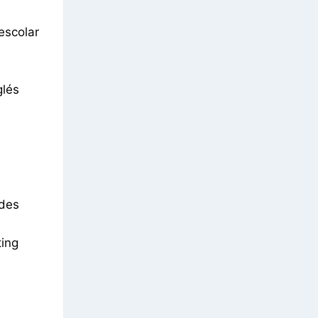
escolar
glés
ades
ting