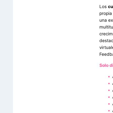
Los
c
propia
una ex
multit
crecim
destac
virtua
Feedba
Solo d