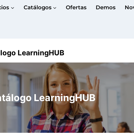
cios
Catálogos
Ofertas
Demos
No
álogo LearningHUB
tálogo LearningHUB