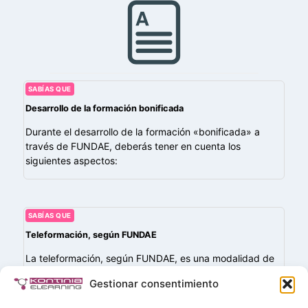
SABÍAS QUE
Desarrollo de la formación bonificada
Durante el desarrollo de la formación «bonificada» a
través de FUNDAE, deberás tener en cuenta los
siguientes aspectos:
SABÍAS QUE
Teleformación, según FUNDAE
La teleformación, según FUNDAE, es una modalidad de
formación que se imparte completamente a través de
Gestionar consentimiento
una plataforma virtual de aprendizaje, sin necesidad de
presencia física. Esta plataforma debe permitir…