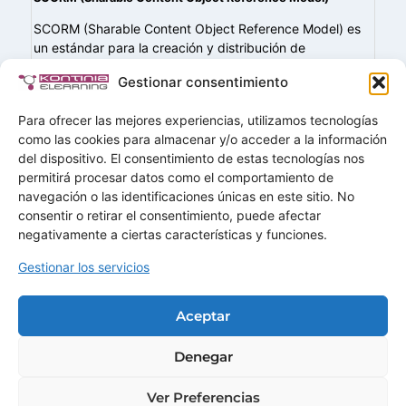
SCORM (Sharable Content Object Reference Model) es
un estándar para la creación y distribución de
contenidos de eLearning que garantiza la
Gestionar consentimiento
interoperabilidad entre los cursos y las plataformas LMS
(Learning…
Para ofrecer las mejores experiencias, utilizamos tecnologías
como las cookies para almacenar y/o acceder a la información
del dispositivo. El consentimiento de estas tecnologías nos
permitirá procesar datos como el comportamiento de
navegación o las identificaciones únicas en este sitio. No
Buscar
consentir o retirar el consentimiento, puede afectar
Buscar
negativamente a ciertas características y funciones.
Gestionar los servicios
Home
Soluciones
Aceptar
Servicios
Demos
Ofertas
Mas+
Contactar
Denegar
Ver Preferencias