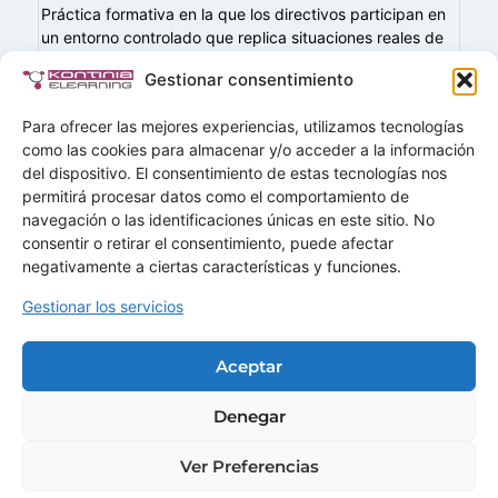
Práctica formativa en la que los directivos participan en
un entorno controlado que replica situaciones reales de
negocio, permitiéndoles tomar decisiones estratégicas,
Gestionar consentimiento
gestionar crisis o liderar equipos en escenarios
simulados….
Para ofrecer las mejores experiencias, utilizamos tecnologías
como las cookies para almacenar y/o acceder a la información
del dispositivo. El consentimiento de estas tecnologías nos
permitirá procesar datos como el comportamiento de
navegación o las identificaciones únicas en este sitio. No
Buscar
consentir o retirar el consentimiento, puede afectar
Buscar
negativamente a ciertas características y funciones.
Gestionar los servicios
Home
Soluciones
Aceptar
Servicios
Demos
Ofertas
Mas+
Contactar
Denegar
Ver Preferencias
© 2026 · KONTINIA CONSULTING SLU · B85822872.