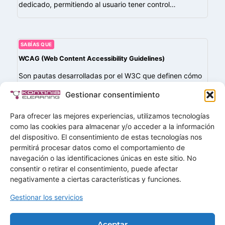
dedicado, permitiendo al usuario tener control…
SABÍAS QUE
WCAG (Web Content Accessibility Guidelines)
Son pautas desarrolladas por el W3C que definen cómo
hacer que el contenido web (incluyendo plataformas y
Gestionar consentimiento
cursos de e-learning) sea accesible para personas con
discapacidades. Se basan en cuatro…
Para ofrecer las mejores experiencias, utilizamos tecnologías
como las cookies para almacenar y/o acceder a la información
del dispositivo. El consentimiento de estas tecnologías nos
permitirá procesar datos como el comportamiento de
navegación o las identificaciones únicas en este sitio. No
Buscar
consentir o retirar el consentimiento, puede afectar
Buscar
negativamente a ciertas características y funciones.
Gestionar los servicios
Home
Soluciones
Aceptar