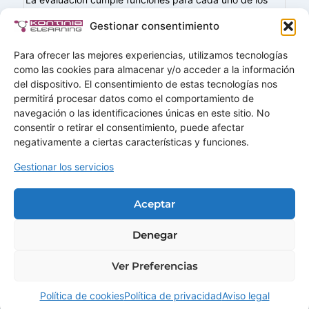
sujetos que intervienen en el proceso. Funciones de
Gestionar consentimiento
información y acción para el docente: Funciones
motivadoras para el alumnado: Además, podemos…
Para ofrecer las mejores experiencias, utilizamos tecnologías
como las cookies para almacenar y/o acceder a la información
del dispositivo. El consentimiento de estas tecnologías nos
permitirá procesar datos como el comportamiento de
navegación o las identificaciones únicas en este sitio. No
Buscar
consentir o retirar el consentimiento, puede afectar
Buscar
negativamente a ciertas características y funciones.
Gestionar los servicios
Home
Soluciones
Aceptar
Servicios
Demos
Ofertas
Mas+
Contactar
Denegar
Ver Preferencias
© 2026 · KONTINIA CONSULTING SLU · B85822872.
Aviso legal
·
Privacidad
·
Cookies
Política de cookies
Política de privacidad
Aviso legal