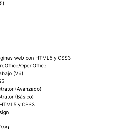
5)
páginas web con HTML5 y CSS3
breOffice/OpenOffice
rabajo (V6)
SS
strator (Avanzado)
trator (Básico)
, HTML5 y CSS3
sign
(V6)