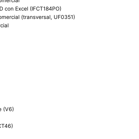
omercial
DD con Excel (IFCT184PO)
omercial (transversal, UF0351)
cial
e (V6)
CT46)