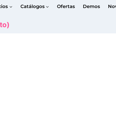
cios
Catálogos
Ofertas
Demos
No
to)