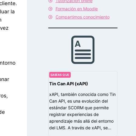
Tutorización online
liente.
Formación en Moodle
uar la
Compartimos conocimiento
n
 vez
entorno
SABÍAS QUE
onar
Tin Can API (xAPI)
xAPI, también conocida como Tin
ros,
Can API, es una evolución del
estándar SCORM que permite
 de
registrar experiencias de
aprendizaje más allá del entorno
del LMS. A través de xAPI, se…