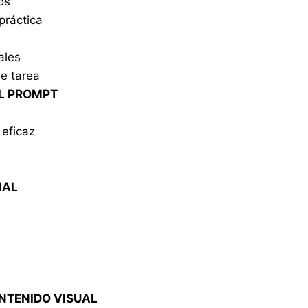
os
práctica
ales
de tarea
EL PROMPT
eficaz
NAL
ONTENIDO VISUAL