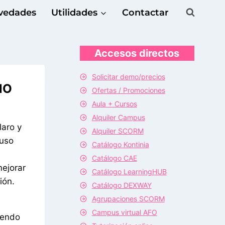
vedades
Utilidades
Contactar
Accesos directos
Solicitar demo/precios
NO
Ofertas / Promociones
Aula + Cursos
Alquiler Campus
laro y
Alquiler SCORM
 uso
Catálogo Kontinia
Catálogo CAE
mejorar
Catálogo LearningHUB
ión.
Catálogo DEXWAY
Agrupaciones SCORM
Campus virtual AFO
yendo