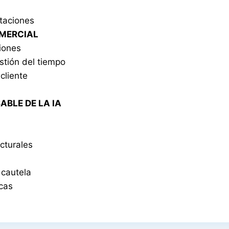
ntaciones
OMERCIAL
siones
estión del tiempo
cliente
BLE DE LA IA
cturales
 cautela
cas