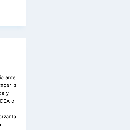
io ante
eger la
da y
l DEA o
orzar la
a.