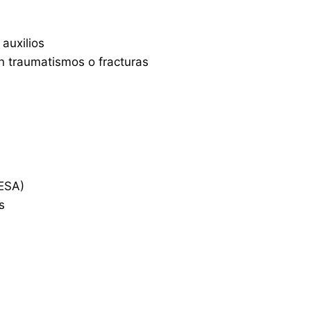
auxilios
on traumatismos o fracturas
DESA)
s