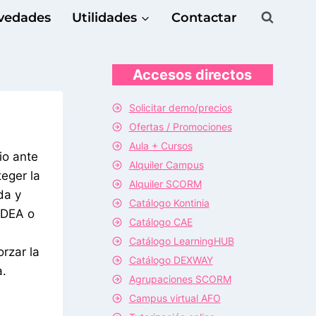
vedades
Utilidades
Contactar
Accesos directos
Solicitar demo/precios
Ofertas / Promociones
Aula + Cursos
io ante
Alquiler Campus
eger la
Alquiler SCORM
da y
Catálogo Kontinia
l DEA o
Catálogo CAE
Catálogo LearningHUB
orzar la
Catálogo DEXWAY
a.
Agrupaciones SCORM
Campus virtual AFO