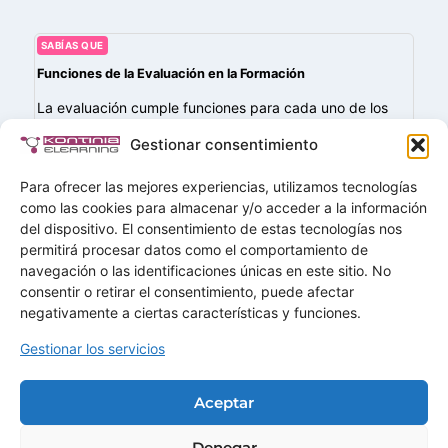
SABÍAS QUE
Funciones de la Evaluación en la Formación
La evaluación cumple funciones para cada uno de los
sujetos que intervienen en el proceso. Funciones de
Gestionar consentimiento
información y acción para el docente: Funciones
motivadoras para el alumnado: Además, podemos…
Para ofrecer las mejores experiencias, utilizamos tecnologías
como las cookies para almacenar y/o acceder a la información
del dispositivo. El consentimiento de estas tecnologías nos
permitirá procesar datos como el comportamiento de
navegación o las identificaciones únicas en este sitio. No
Buscar
consentir o retirar el consentimiento, puede afectar
Buscar
negativamente a ciertas características y funciones.
Gestionar los servicios
Home
Soluciones
Aceptar
Servicios
Demos
Ofertas
Denegar