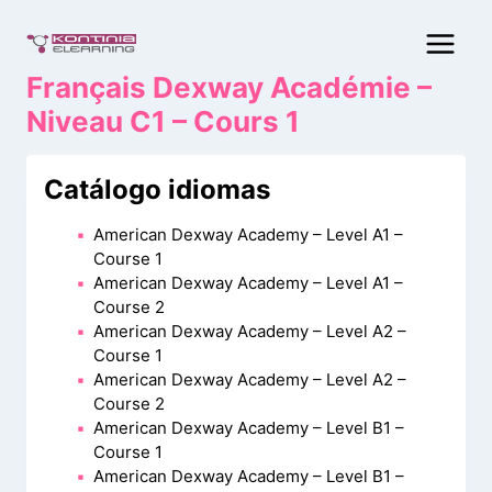
Saltar
al
contenido
Français Dexway Académie –
Niveau C1 – Cours 1
Catálogo idiomas
American Dexway Academy – Level A1 –
Course 1
American Dexway Academy – Level A1 –
Course 2
American Dexway Academy – Level A2 –
Course 1
American Dexway Academy – Level A2 –
Course 2
American Dexway Academy – Level B1 –
Course 1
American Dexway Academy – Level B1 –