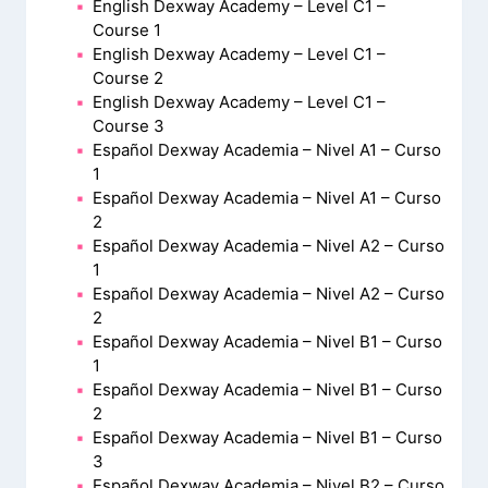
English Dexway Academy – Level C1 –
Course 1
English Dexway Academy – Level C1 –
Course 2
English Dexway Academy – Level C1 –
Course 3
Español Dexway Academia – Nivel A1 – Curso
1
Español Dexway Academia – Nivel A1 – Curso
2
Español Dexway Academia – Nivel A2 – Curso
1
Español Dexway Academia – Nivel A2 – Curso
2
Español Dexway Academia – Nivel B1 – Curso
1
Español Dexway Academia – Nivel B1 – Curso
2
Español Dexway Academia – Nivel B1 – Curso
3
Español Dexway Academia – Nivel B2 – Curso