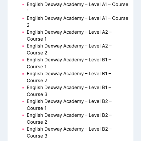
English Dexway Academy – Level A1 – Course
1
English Dexway Academy – Level A1 – Course
2
English Dexway Academy – Level A2 –
Course 1
English Dexway Academy – Level A2 –
Course 2
English Dexway Academy – Level B1 –
Course 1
English Dexway Academy – Level B1 –
Course 2
English Dexway Academy – Level B1 –
Course 3
English Dexway Academy – Level B2 –
Course 1
English Dexway Academy – Level B2 –
Course 2
English Dexway Academy – Level B2 –
Course 3