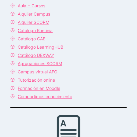
Aula + Cursos
Alquiler Campus
Alquiler SCORM
Catálogo Kontinia
Catálogo CAE
Catálogo LearningHUB
Catálogo DEXWAY
Agrupaciones SCORM
Campus virtual AFO
Tutorización online
Formación en Moodle
Compartimos conocimiento