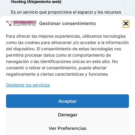
Hosting (Alojamiento web)
Es un servicio que proporciona el espacio y los recursos
necesarios en un servidor para almacenar los archivos
Gestionar consentimiento
de una página web y hacerla accesible en Internet.
Existen distintos tipos…
Para ofrecer las mejores experiencias, utilizamos tecnologías
como las cookies para almacenar y/o acceder a la información
del dispositivo. El consentimiento de estas tecnologías nos
permitirá procesar datos como el comportamiento de
navegación o las identificaciones únicas en este sitio. No
Buscar
consentir o retirar el consentimiento, puede afectar
Buscar
negativamente a ciertas características y funciones.
Gestionar los servicios
Home
Soluciones
Aceptar
Servicios
Demos
Ofertas
Mas+
Contactar
Denegar
Ver Preferencias
© 2026 · KONTINIA CONSULTING SLU · B85822872.