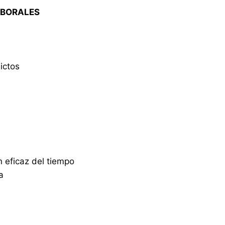
ABORALES
ictos
n eficaz del tiempo
a