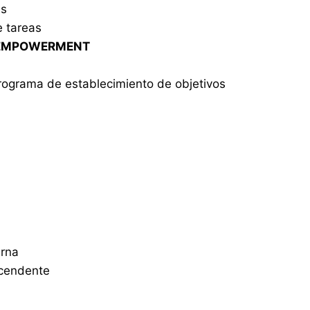
as
 tareas
Y EMPOWERMENT
rograma de establecimiento de objetivos
erna
cendente