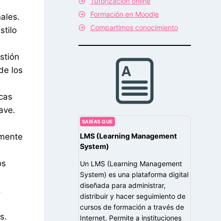
Tutorización online
Formación en Moodle
ales.
Compartimos conocimiento
tilo
stión
de los
cas
lave.
SABÍAS QUE
LMS (Learning Management
zmente
System)
os
Un LMS (Learning Management
System) es una plataforma digital
diseñada para administrar,
,
distribuir y hacer seguimiento de
cursos de formación a través de
s.
Internet. Permite a instituciones