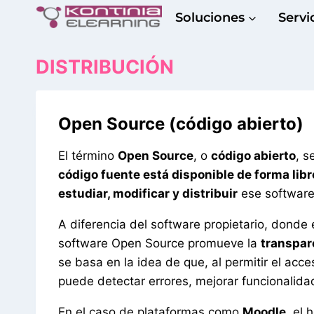
Saltar
Soluciones
Servi
al
contenido
DISTRIBUCIÓN
Open Source (código abierto)
El término
Open Source
, o
código abierto
, s
código fuente está disponible de forma libr
estudiar, modificar y distribuir
ese software,
A diferencia del software propietario, donde e
software Open Source promueve la
transpare
se basa en la idea de que, al permitir el ac
puede detectar errores, mejorar funcionalida
En el caso de plataformas como
Moodle
, el