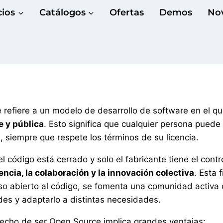
cios
Catálogos
Ofertas
Demos
No
e refiere a un modelo de desarrollo de software en el qu
e y pública
. Esto significa que cualquier persona puede
 siempre que respete los términos de su licencia.
l código está cerrado y solo el fabricante tiene el contro
ncia, la colaboración y la innovación colectiva
. Esta f
ceso abierto al código, se fomenta una comunidad activa
des y adaptarlo a distintas necesidades.
 hecho de ser Open Source implica grandes ventajas: