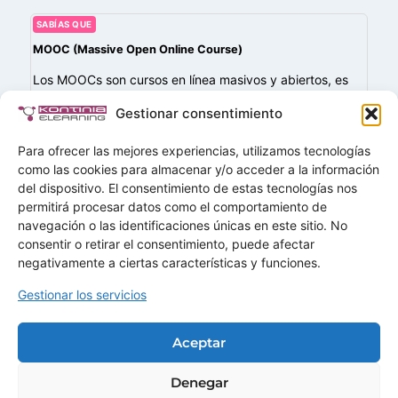
SABÍAS QUE
MOOC (Massive Open Online Course)
Los MOOCs son cursos en línea masivos y abiertos, es
decir, están diseñados para llegar a un gran número de
Gestionar consentimiento
participantes y suelen ser accesibles de forma gratuita.
Están orientados…
Para ofrecer las mejores experiencias, utilizamos tecnologías
como las cookies para almacenar y/o acceder a la información
del dispositivo. El consentimiento de estas tecnologías nos
permitirá procesar datos como el comportamiento de
navegación o las identificaciones únicas en este sitio. No
Buscar
consentir o retirar el consentimiento, puede afectar
Buscar
negativamente a ciertas características y funciones.
Gestionar los servicios
Home
Soluciones
Aceptar
Servicios
Demos
Ofertas
Mas+
Contactar
Denegar