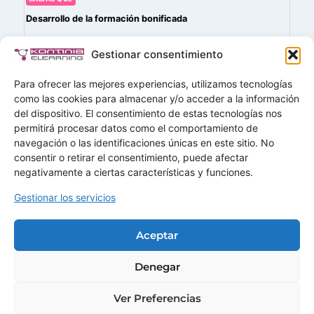
Desarrollo de la formación bonificada
Durante el desarrollo de la formación «bonificada» a
Gestionar consentimiento
través de FUNDAE, deberás tener en cuenta los
siguientes aspectos:
Para ofrecer las mejores experiencias, utilizamos tecnologías
como las cookies para almacenar y/o acceder a la información
del dispositivo. El consentimiento de estas tecnologías nos
permitirá procesar datos como el comportamiento de
navegación o las identificaciones únicas en este sitio. No
Buscar
consentir o retirar el consentimiento, puede afectar
Buscar
negativamente a ciertas características y funciones.
Gestionar los servicios
Home
Soluciones
Aceptar
Servicios
Demos
Ofertas
Mas+
Contactar
Denegar
Ver Preferencias
© 2026 · KONTINIA CONSULTING SLU · B85822872.