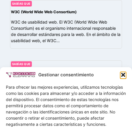
SABÍAS QUE
W3C (World Wide Web Consortium)
W3C de usabilidad web. El W3C (World Wide Web
Consortium) es el organismo internacional responsable
de desarrollar estándares para la web. En el ámbito de la
usabilidad web, el W3C…
SABÍAS QUE
Gamificación (Gamification)
Gestionar consentimiento
La gamificación consiste en la aplicación de elementos
Para ofrecer las mejores experiencias, utilizamos tecnologías
propios de los juegos —como puntos, niveles, insignias,
como las cookies para almacenar y/o acceder a la información
rankings, desafíos o recompensas— en contextos no
del dispositivo. El consentimiento de estas tecnologías nos
lúdicos, como la educación o la formación…
permitirá procesar datos como el comportamiento de
navegación o las identificaciones únicas en este sitio. No
Buscar
consentir o retirar el consentimiento, puede afectar
Buscar
negativamente a ciertas características y funciones.