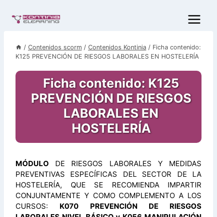
Saltar
al
contenido
/
Contenidos scorm
/
Contenidos Kontinia
/
Ficha contenido:
K125 PREVENCIÓN DE RIESGOS LABORALES EN HOSTELERÍA
Ficha contenido: K125
PREVENCIÓN DE RIESGOS
LABORALES EN
HOSTELERÍA
MÓDULO
DE RIESGOS LABORALES Y MEDIDAS
PREVENTIVAS ESPECÍFICAS DEL SECTOR DE LA
HOSTELERÍA, QUE SE RECOMIENDA IMPARTIR
CONJUNTAMENTE Y COMO COMPLEMENTO A LOS
CURSOS:
K070 PREVENCIÓN DE RIESGOS
LABORALES NIVEL BÁSICO y K056 MANIPULACIÓN