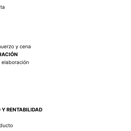
rta
muerzo y cena
ORACIÓN
e elaboración
D Y RENTABILIDAD
oducto