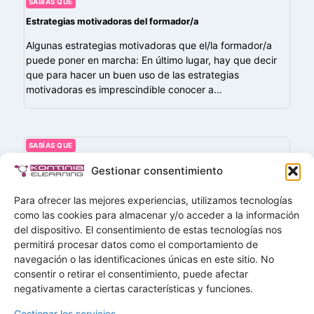
SABÍAS QUE
Estrategias motivadoras del formador/a
Algunas estrategias motivadoras que el/la formador/a
puede poner en marcha: En último lugar, hay que decir
que para hacer un buen uso de las estrategias
motivadoras es imprescindible conocer a…
SABÍAS QUE
Gamificación (Gamification)
Gestionar consentimiento
La gamificación consiste en la aplicación de elementos
Para ofrecer las mejores experiencias, utilizamos tecnologías
propios de los juegos —como puntos, niveles, insignias,
como las cookies para almacenar y/o acceder a la información
rankings, desafíos o recompensas— en contextos no
del dispositivo. El consentimiento de estas tecnologías nos
lúdicos, como la educación o la formación…
permitirá procesar datos como el comportamiento de
navegación o las identificaciones únicas en este sitio. No
Buscar
consentir o retirar el consentimiento, puede afectar
Buscar
negativamente a ciertas características y funciones.
Gestionar los servicios