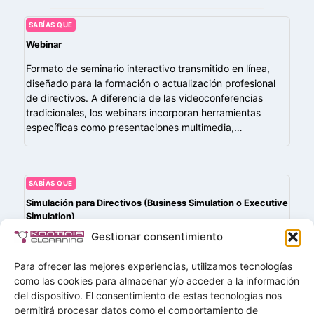
SABÍAS QUE
Webinar
Formato de seminario interactivo transmitido en línea,
diseñado para la formación o actualización profesional
de directivos. A diferencia de las videoconferencias
tradicionales, los webinars incorporan herramientas
específicas como presentaciones multimedia,…
SABÍAS QUE
Simulación para Directivos (Business Simulation o Executive
Simulation)
Gestionar consentimiento
Práctica formativa en la que los directivos participan en
un entorno controlado que replica situaciones reales de
Para ofrecer las mejores experiencias, utilizamos tecnologías
negocio, permitiéndoles tomar decisiones estratégicas,
como las cookies para almacenar y/o acceder a la información
gestionar crisis o liderar equipos en escenarios
del dispositivo. El consentimiento de estas tecnologías nos
simulados….
permitirá procesar datos como el comportamiento de