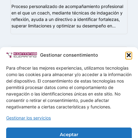
Proceso personalizado de acompañamiento profesional
en el que un coach, mediante técnicas de indagación y
reflexión, ayuda a un directivo a identificar fortalezas,
superar limitaciones y optimizar su desempeño en…
SABÍAS QUE
Gestionar consentimiento
Brainstorming o Torbellino de ideas
Para ofrecer las mejores experiencias, utilizamos tecnologías
Se utiliza en grupos grandes y se utiliza para desarrollar
como las cookies para almacenar y/o acceder a la información
la creatividad y la participación. Esta técnica consta de
del dispositivo. El consentimiento de estas tecnologías nos
dos fases:
permitirá procesar datos como el comportamiento de
navegación o las identificaciones únicas en este sitio. No
Buscar
consentir o retirar el consentimiento, puede afectar
Buscar
negativamente a ciertas características y funciones.
Gestionar los servicios
Home
Soluciones
Aceptar
Servicios
Demos
Ofertas